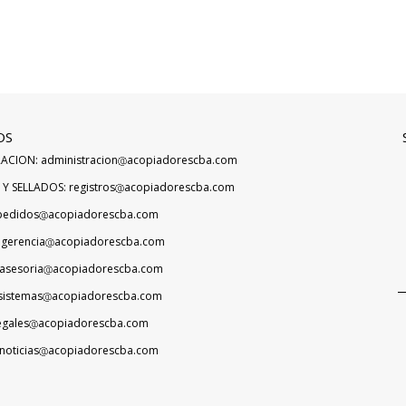
OS
ACION: administracion
acopiadorescba.com
Y SELLADOS: registros
acopiadorescba.com
pedidos
acopiadorescba.com
 gerencia
acopiadorescba.com
asesoria
acopiadorescba.com
sistemas
acopiadorescba.com
egales
acopiadorescba.com
noticias
acopiadorescba.com