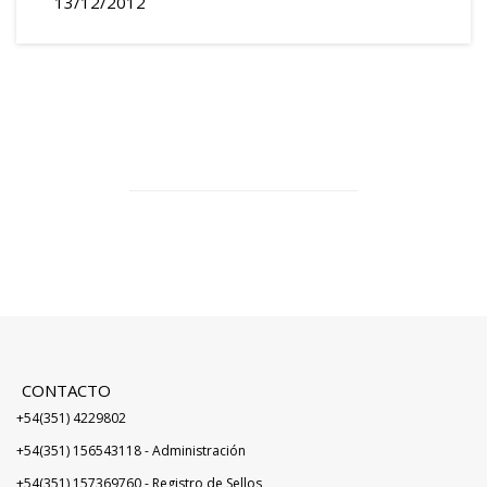
13/12/2012
CONTACTO
+54(351) 4229802
+54(351) 156543118 - Administración
+54(351) 157369760 - Registro de Sellos