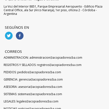
La Voz del Interior 8851, Parque Empresarial Aeropuerto - Edificio Plaza
Central Office, ala Sur (Arco Naranja), 1er piso, oficina 2 - Córdoba -
Argentina
SEGUÍNOS EN
CORREOS
ADMINISTRACION: administracion
acopiadorescba.com
REGISTROS Y SELLADOS: registros
acopiadorescba.com
PEDIDOS: pedidos
acopiadorescba.com
GERENCIA: gerencia
acopiadorescba.com
ASESORIA: asesoria
acopiadorescba.com
SISTEMAS: sistemas
acopiadorescba.com
LEGALES: legales
acopiadorescba.com
NOTICIAS: noticias
acopiadorescba.com