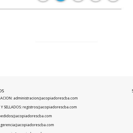
OS
ACION: administracion
acopiadorescba.com
Y SELLADOS: registros
acopiadorescba.com
pedidos
acopiadorescba.com
 gerencia
acopiadorescba.com