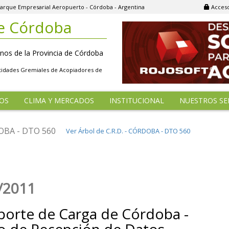
, Parque Empresarial Aeropuerto - Córdoba - Argentina
Acceso
e Córdoba
nos de la Provincia de Córdoba
ntidades Gremiales de Acopiadores de
OS
CLIMA Y MERCADOS
INSTITUCIONAL
NUESTROS SE
DOBA - DTO 560
Ver Árbol de C.R.D. - CÓRDOBA - DTO 560
/2011
porte de Carga de Córdoba -