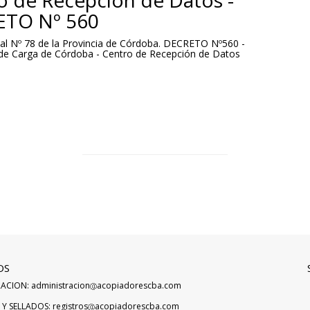
o de Recepción de Datos -
TO Nº 560
cial Nº 78 de la Provincia de Córdoba. DECRETO Nº560 -
de Carga de Córdoba - Centro de Recepción de Datos
OS
ACION: administracion
acopiadorescba.com
Y SELLADOS: registros
acopiadorescba.com